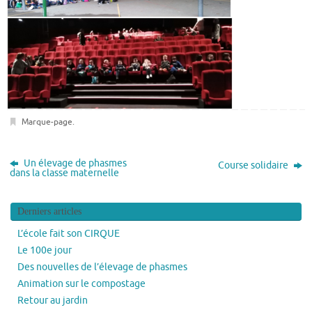
Marque-page
.
Un élevage de phasmes
Course solidaire
dans la classe maternelle
Derniers articles
L’école fait son CIRQUE
Le 100e jour
Des nouvelles de l’élevage de phasmes
Animation sur le compostage
Retour au jardin