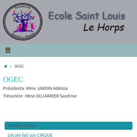
Passer
au
contenu
Accueil
OGEC
OGEC
Présidente :Mme JARDIN Adelina
Trésorière : Mme DUJARRIER Sandrine
Derniers articles
L’école fait son CIRQUE